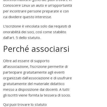
e
Conoscere Linux un aiuto e un’opportunità
r
per incontrare persone preparate e con
cui dividere questo interesse.
e
L’iscrizione è vincolata solo dai requisiti di
onorabilità dei soci, così come stabilito
l
dall’art. 5 dello statuto.
Perché associarsi
i
Oltre ad essere di supporto
n
all’associazione, l’iscrizione permette di
partecipare gratuitamente agli eventi
u
organizzati dall’associazione e di usufruire
gratuitamente del materiale didattico
x
messo a disposizione dai docenti. A tutti
gli iscritti viene fornita la tessera di socio.
P
Qui puoi trovare lo statuto