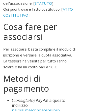
r
dell’associazione: [
STATUTO
]
o
Qui puoi trovare l’atto costitutivo: [
ATTO
m
COSTITUTIVO
]
u
Cosa fare per
o
v
associarsi
e
r
e
Per associarsi basta compilare il modulo di
,
iscrizione e versare la quota associativa.
s
La tessera ha validità per tutto l’anno
o
solare e ha un costo pari a 10 €.
s
Metodi di
t
e
pagamento
n
e
(
consigliato
)
PayPal
a questo
r
indirizzo:
e
paypal.me/conoscerelinux