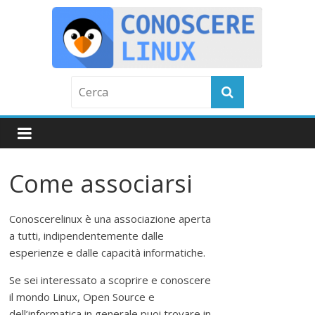
Skip
to
content
C
o
n
Come associarsi
o
Conoscerelinux è una associazione aperta
s
a tutti, indipendentemente dalle
esperienze e dalle capacità informatiche.
c
Se sei interessato a scoprire e conoscere
il mondo Linux, Open Source e
dell’informatica in generale puoi trovare in