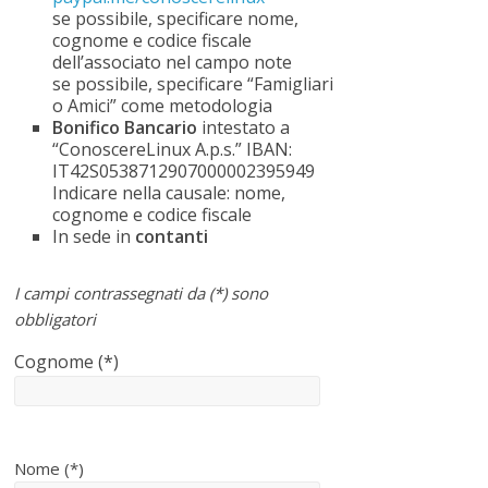
e
se possibile, specificare nome,
cognome e codice fiscale
d
dell’associato nel campo note
i
se possibile, specificare “Famigliari
f
o Amici” come metodologia
f
Bonifico Bancario
intestato a
o
“ConoscereLinux A.p.s.” IBAN:
IT42S0538712907000002395949
n
Indicare nella causale: nome,
d
cognome e codice fiscale
e
In sede in
contanti
r
e
I campi contrassegnati da (*) sono
l
obbligatori
'
u
Cognome (*)
s
o
d
e
Nome (*)
l