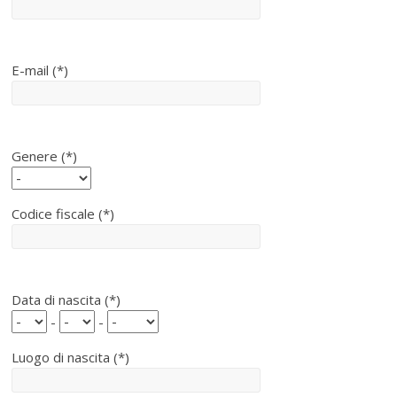
"
S
o
E-mail (*)
f
t
w
a
Genere (*)
r
e
l
Codice fiscale (*)
i
b
e
r
Data di nascita (*)
o
-
-
"
Luogo di nascita (*)