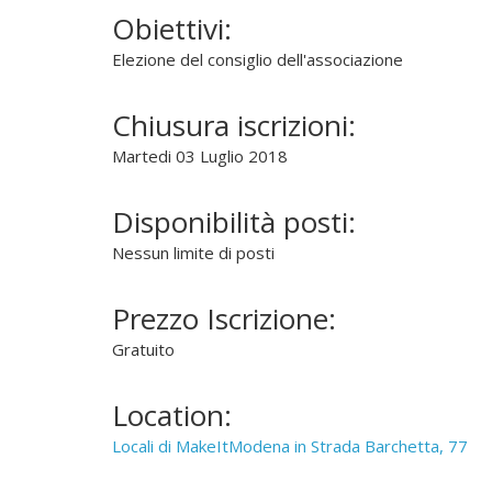
f
Obiettivi:
f
Elezione del consiglio dell'associazione
o
n
d
Chiusura iscrizioni:
e
Martedi 03 Luglio 2018
r
e
Disponibilità posti:
l
'
Nessun limite di posti
u
s
Prezzo Iscrizione:
o
Gratuito
d
e
l
Location:
"
Locali di MakeItModena in Strada Barchetta, 77
S
o