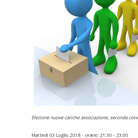
e
l
i
n
u
x
P
r
Elezione nuove cariche associazione, seconda con
o
m
Martedi 03 Luglio 2018 - orario: 21:30 - 23:00