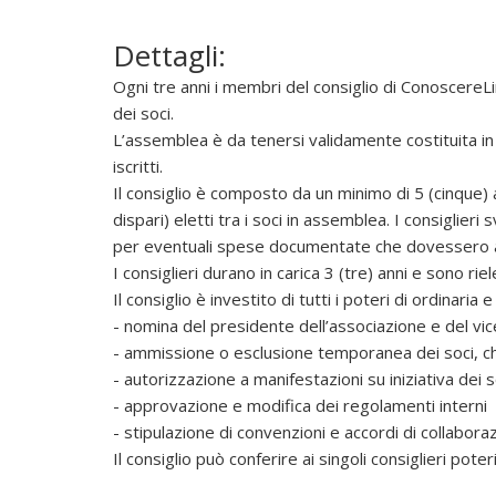
u
o
Dettagli:
v
e
Ogni tre anni i membri del consiglio di ConoscereLi
r
dei soci.
e
L’assemblea è da tenersi validamente costituita in
,
iscritti.
s
Il consiglio è composto da un minimo di 5 (cinque)
o
dispari) eletti tra i soci in assemblea. I consiglieri
s
per eventuali spese documentate che dovessero a
t
I consiglieri durano in carica 3 (tre) anni e sono riele
e
Il consiglio è investito di tutti i poteri di ordinari
n
- nomina del presidente dell’associazione e del vic
e
- ammissione o esclusione temporanea dei soci, c
r
- autorizzazione a manifestazioni su iniziativa dei s
e
- approvazione e modifica dei regolamenti interni
e
- stipulazione di convenzioni e accordi di collabora
d
Il consiglio può conferire ai singoli consiglieri pote
i