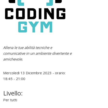
e
r
e
l
Allena le tue abilità tecniche e
i
comunicative in un ambiente divertente e
amichevole.
n
Mercoledi 13 Dicembre 2023 - orario:
u
18:45 - 21:00
x
Livello:
Per tutti
P