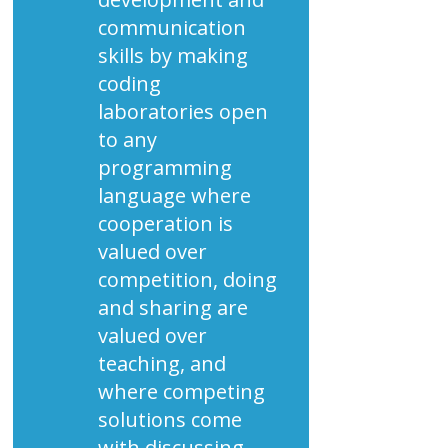
e
communication
d
skills by making
i
coding
f
laboratories open
f
o
to any
n
programming
d
language where
e
cooperation is
r
valued over
e
competition, doing
l
'
and sharing are
u
valued over
s
teaching, and
o
where competing
d
solutions come
e
with discussing
l