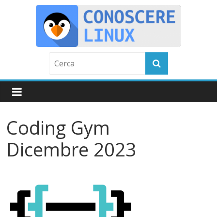
Skip
to
content
C
o
n
Coding Gym
o
Dicembre 2023
s
c