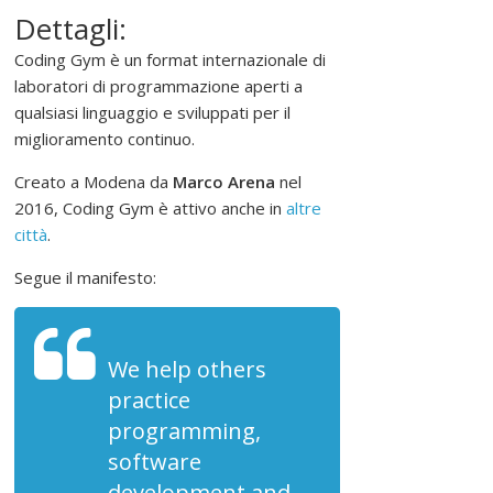
r
Dettagli:
o
m
Coding Gym è un format internazionale di
u
laboratori di programmazione aperti a
o
qualsiasi linguaggio e sviluppati per il
v
miglioramento continuo.
e
Creato a Modena da
Marco Arena
nel
r
2016, Coding Gym è attivo anche in
altre
e
città
.
,
s
Segue il manifesto:
o
s
t
We help others
e
practice
n
programming,
e
r
software
e
development and