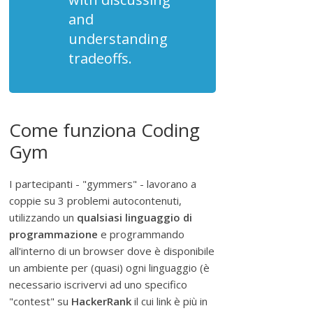
"
and
S
understanding
o
tradeoffs.
f
t
w
a
Come funziona Coding
r
Gym
e
l
i
I partecipanti - "gymmers" - lavorano a
b
coppie su 3 problemi autocontenuti,
e
utilizzando un
qualsiasi linguaggio di
r
programmazione
e programmando
o
all'interno di un browser dove è disponibile
"
un ambiente per (quasi) ogni linguaggio (è
necessario iscrivervi ad uno specifico
"contest" su
HackerRank
il cui link è più in