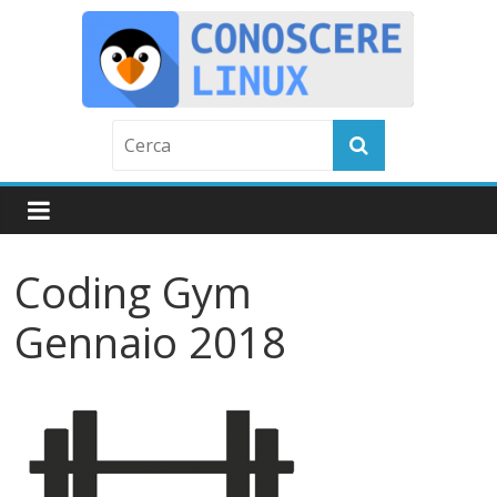
Skip
to
content
C
o
n
Coding Gym
o
Gennaio 2018
s
c