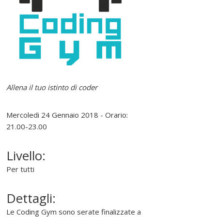
e
r
e
l
Allena il tuo istinto di coder
i
Mercoledi 24 Gennaio 2018 - Orario:
n
21.00-23.00
Livello:
u
Per tutti
x
Dettagli:
P
Le Coding Gym sono serate finalizzate a