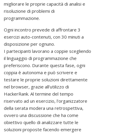
r
migliorare le proprie capacità di analisi e
o
risoluzione di problemi di
m
programmazione.
u
Ogni incontro prevede di affrontare 3
o
esercizi auto-contenuti, con 30 minuti a
v
disposizione per ognuno.
e
I partecipanti lavorano a coppie scegliendo
r
il linguaggio di programmazione che
e
preferiscono. Durante questa fase, ogni
,
coppia è autonoma e può scrivere e
s
testare le proprie soluzioni direttamente
o
nel browser, grazie all'utilizzo di
s
HackerRank. Al termine del tempo
t
riservato ad un esercizio, l'organizzatore
e
della serata modera una retrospettiva,
n
ovvero una discussione che ha come
e
obiettivo quello di analizzare tutte le
r
soluzioni proposte facendo emergere
e