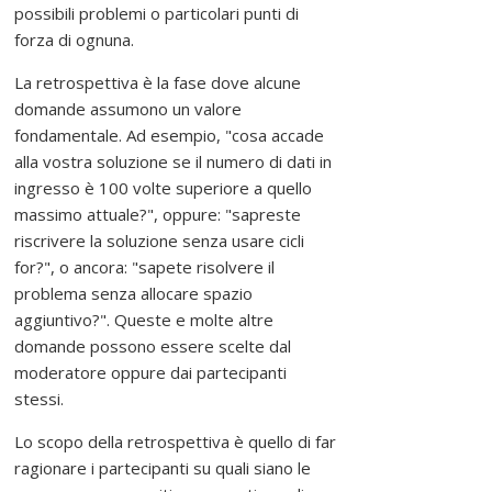
possibili problemi o particolari punti di
e
forza di ognuna.
d
i
La retrospettiva è la fase dove alcune
f
domande assumono un valore
f
fondamentale. Ad esempio, "cosa accade
o
alla vostra soluzione se il numero di dati in
n
ingresso è 100 volte superiore a quello
d
massimo attuale?", oppure: "sapreste
e
riscrivere la soluzione senza usare cicli
r
for?", o ancora: "sapete risolvere il
e
problema senza allocare spazio
l
aggiuntivo?". Queste e molte altre
'
domande possono essere scelte dal
u
moderatore oppure dai partecipanti
s
stessi.
o
d
Lo scopo della retrospettiva è quello di far
e
ragionare i partecipanti su quali siano le
l