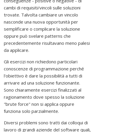
conseguenze - positive o negative - di
"
cambi di requisiti/vincoli sulle soluzioni
S
trovate. Talvolta cambiare un vincolo
o
nasconde una nuova opportunità per
f
semplificare o complicare la soluzione
t
oppure può svelare patterns che
w
precedentemente risultavano meno palesi
a
da applicare.
r
Gli esercizi non richiedono particolari
e
conoscenze di programmazione perché
l
l'obiettivo è dare la possibilità a tutti di
i
arrivare ad una soluzione funzionante.
b
Sono chiaramente esercizi finalizzati al
e
ragionamento dove spesso la soluzione
r
"brute force" non si applica oppure
o
funziona solo parzialmente.
"
Diversi problemi sono tratti dai colloqui di
lavoro di grandi aziende del software quali,