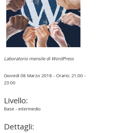
e
r
e
l
Laboratorio mensile di WordPress
i
Giovedi 08 Marzo 2018 - Orario: 21:00 -
n
23:00
u
Livello:
Base - intermedio
x
Dettagli:
P