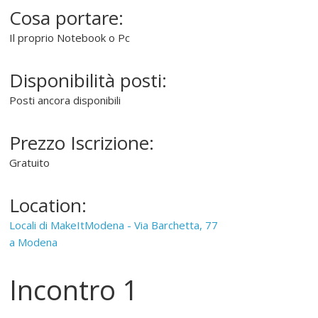
Cosa portare:
"
S
Il proprio Notebook o Pc
o
f
Disponibilità posti:
t
w
Posti ancora disponibili
a
r
Prezzo Iscrizione:
e
Gratuito
l
i
Location:
b
e
Locali di MakeItModena - Via Barchetta, 77
r
a Modena
o
"
Incontro 1