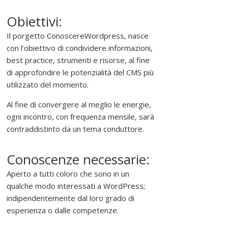
e
Obiettivi:
d
i
Il porgetto ConoscereWordpress, nasce
f
con l’obiettivo di condividere informazioni,
f
best practice, strumenti e risorse, al fine
o
di approfondire le potenzialità del CMS più
n
utilizzato del momento.
d
e
Al fine di convergere al meglio le energie,
r
ogni incontro, con frequenza mensile, sarà
e
contraddistinto da un tema conduttore.
l
'
Conoscenze necessarie:
u
Aperto a tutti coloro che sono in un
s
qualche modo interessati a WordPress;
o
indipendentemente dal loro grado di
d
esperienza o dalle competenze.
e
l