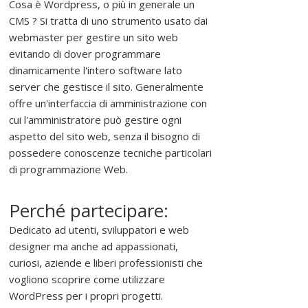
r
Cosa è Wordpress, o più in generale un
o
CMS ? Si tratta di uno strumento usato dai
m
webmaster per gestire un sito web
u
evitando di dover programmare
o
dinamicamente l'intero software lato
v
server che gestisce il sito. Generalmente
e
offre un'interfaccia di amministrazione con
r
cui l'amministratore può gestire ogni
e
aspetto del sito web, senza il bisogno di
,
possedere conoscenze tecniche particolari
s
di programmazione Web.
o
s
Perché partecipare:
t
Dedicato ad utenti, sviluppatori e web
e
designer ma anche ad appassionati,
n
curiosi, aziende e liberi professionisti che
e
vogliono scoprire come utilizzare
r
WordPress per i propri progetti.
e