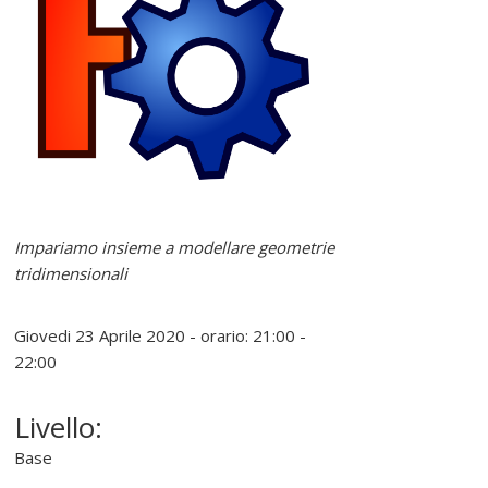
e
r
e
l
i
Impariamo insieme a modellare geometrie
tridimensionali
n
Giovedi 23 Aprile 2020 - orario: 21:00 -
u
22:00
x
Livello:
Base
P