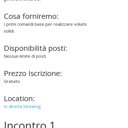
e
d
Cosa forniremo:
i
I primi comandi base per realizzare volumi
f
solidi.
f
o
n
Disponibilità posti:
d
Nessun limite di posti
e
r
Prezzo Iscrizione:
e
l
Gratuito
'
u
Location:
s
In diretta Streamig
o
d
e
Incontro 1
l