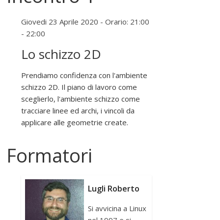
"
Giovedi 23 Aprile 2020 - Orario: 21:00
S
- 22:00
o
f
Lo schizzo 2D
t
w
Prendiamo confidenza con l'ambiente
a
schizzo 2D. Il piano di lavoro come
r
sceglierlo, l'ambiente schizzo come
e
tracciare linee ed archi, i vincoli da
l
applicare alle geometrie create.
i
b
Formatori
e
r
o
"
Lugli Roberto
Si avvicina a Linux
nel 1997 e si