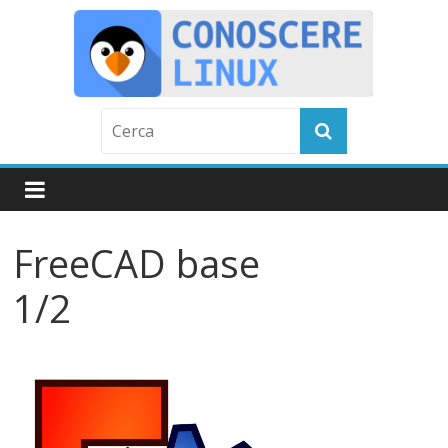
Skip
to
content
C
o
n
FreeCAD base
o
1/2
s
c