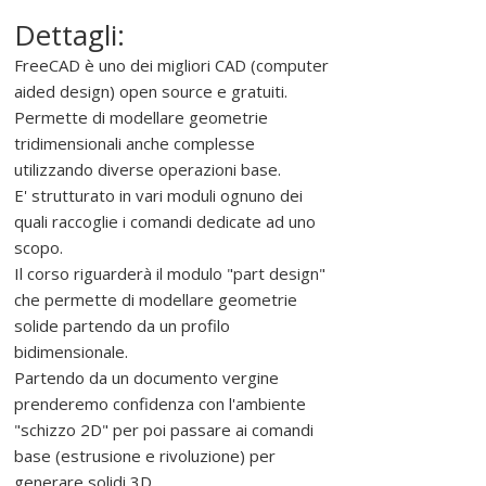
r
Dettagli:
o
m
FreeCAD è uno dei migliori CAD (computer
u
aided design) open source e gratuiti.
o
Permette di modellare geometrie
v
tridimensionali anche complesse
e
utilizzando diverse operazioni base.
r
E' strutturato in vari moduli ognuno dei
e
quali raccoglie i comandi dedicate ad uno
,
scopo.
s
Il corso riguarderà il modulo "part design"
o
che permette di modellare geometrie
s
solide partendo da un profilo
t
bidimensionale.
e
Partendo da un documento vergine
n
prenderemo confidenza con l'ambiente
e
"schizzo 2D" per poi passare ai comandi
r
base (estrusione e rivoluzione) per
e
generare solidi 3D.