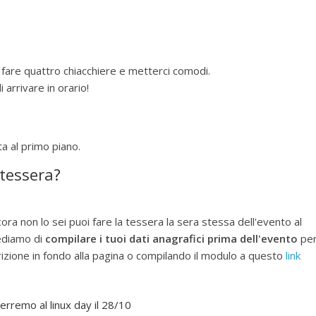
 fare quattro chiacchiere e metterci comodi.
i arrivare in orario!
a al primo piano.
 tessera?
cora non lo sei puoi fare la tessera la sera stessa dell'evento al
iediamo di
compilare i tuoi dati anagrafici prima dell'evento
pe
crizione in fondo alla pagina o compilando il modulo a questo
link
erremo al linux day il 28/10