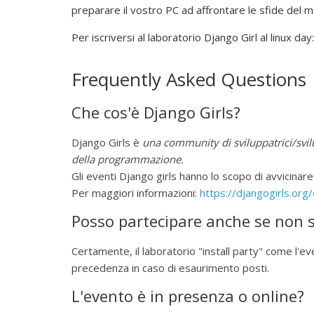
f
preparare il vostro PC ad affrontare le sfide del
f
Per iscriversi al laboratorio Django Girl al linux day
o
n
d
Frequently Asked Questions
e
r
Che cos'è Django Girls?
e
l
Django Girls è
una community di sviluppatrici/svil
'
della programmazione.
u
Gli eventi Django girls hanno lo scopo di avvicin
s
Per maggiori informazioni:
https://djangogirls.org
o
Posso partecipare anche se non s
d
e
Certamente, il laboratorio "install party" come l'e
l
precedenza in caso di esaurimento posti.
"
S
L'evento è in presenza o online?
o