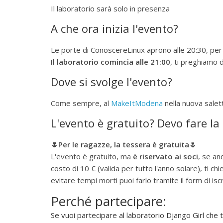
f
Il laboratorio sarà solo in presenza
t
A che ora inizia l'evento?
w
a
Le porte di ConoscereLinux aprono alle 20:30, per
r
Il laboratorio comincia alle 21:00
, ti preghiamo d
e
Dove si svolge l'evento?
l
i
Come sempre, al
MakeItModena
nella nuova salett
b
e
L'evento è gratuito? Devo fare la
r
o
🌷Per le ragazze, la tessera è gratuita🌷
"
L'evento è gratuito, ma
è riservato ai soci
, se an
costo di 10 € (valida per tutto l'anno solare), ti ch
evitare tempi morti puoi farlo tramite il form di is
Perché partecipare:
Se vuoi partecipare al laboratorio Django Girl che t