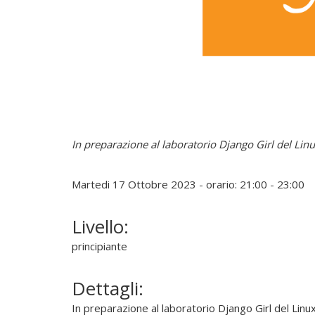
u
o
v
e
r
e
,
s
o
In preparazione al laboratorio Django Girl del Lin
s
t
Martedi 17 Ottobre 2023 - orario: 21:00 - 23:00
e
n
e
Livello:
r
principiante
e
e
Dettagli:
d
i
In preparazione al laboratorio Django Girl del Li