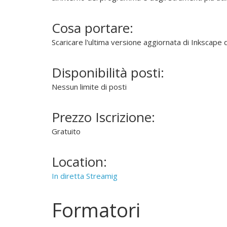
f
f
Cosa portare:
o
n
Scaricare l'ultima versione aggiornata di Inkscape d
d
e
Disponibilità posti:
r
Nessun limite di posti
e
l
Prezzo Iscrizione:
'
u
Gratuito
s
o
Location:
d
e
In diretta Streamig
l
"
Formatori
S
o