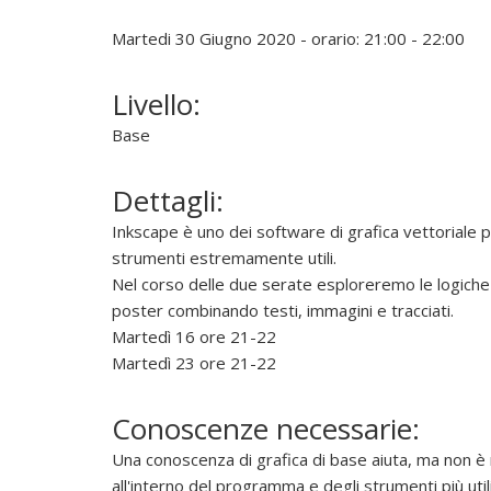
u
o
Martedi 30 Giugno 2020 - orario: 21:00 - 22:00
v
e
Livello:
r
e
Base
,
s
Dettagli:
o
Inkscape è uno dei software di grafica vettoriale p
s
strumenti estremamente utili.
t
Nel corso delle due serate esploreremo le logiche d
e
poster combinando testi, immagini e tracciati.
n
Martedì 16 ore 21-22
e
Martedì 23 ore 21-22
r
e
Conoscenze necessarie:
e
d
Una conoscenza di grafica di base aiuta, ma non è
i
all'interno del programma e degli strumenti più utili