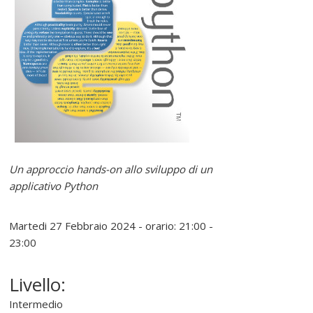
e
r
e
l
i
Un approccio hands-on allo sviluppo di un
n
applicativo Python
u
Martedi 27 Febbraio 2024 - orario: 21:00 -
23:00
x
Livello:
P
Intermedio