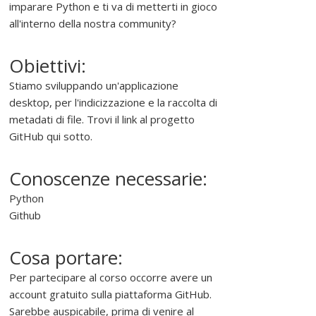
imparare Python e ti va di metterti in gioco
e
all'interno della nostra community?
d
i
f
Obiettivi:
f
Stiamo sviluppando un'applicazione
o
desktop, per l'indicizzazione e la raccolta di
n
metadati di file. Trovi il link al progetto
d
GitHub qui sotto.
e
r
Conoscenze necessarie:
e
l
Python
'
Github
u
s
Cosa portare:
o
Per partecipare al corso occorre avere un
d
account gratuito sulla piattaforma GitHub.
e
Sarebbe auspicabile, prima di venire al
l