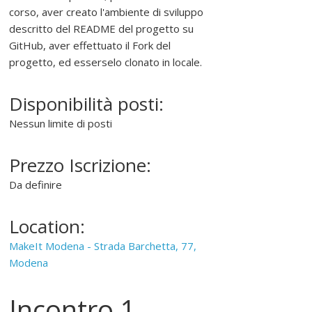
corso, aver creato l'ambiente di sviluppo
"
descritto del README del progetto su
S
GitHub, aver effettuato il Fork del
o
progetto, ed esserselo clonato in locale.
f
t
w
Disponibilità posti:
a
Nessun limite di posti
r
e
Prezzo Iscrizione:
l
i
Da definire
b
e
Location:
r
MakeIt Modena - Strada Barchetta, 77,
o
Modena
"
Incontro 1