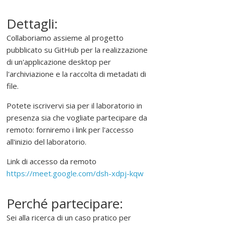
r
o
Dettagli:
m
Collaboriamo assieme al progetto
u
pubblicato su GitHub per la realizzazione
o
di un'applicazione desktop per
v
l'archiviazione e la raccolta di metadati di
e
file.
r
e
Potete iscrivervi sia per il laboratorio in
,
presenza sia che vogliate partecipare da
s
remoto: forniremo i link per l'accesso
o
all'inizio del laboratorio.
s
t
Link di accesso da remoto
e
https://meet.google.com/dsh-xdpj-kqw
n
e
Perché partecipare:
r
Sei alla ricerca di un caso pratico per
e