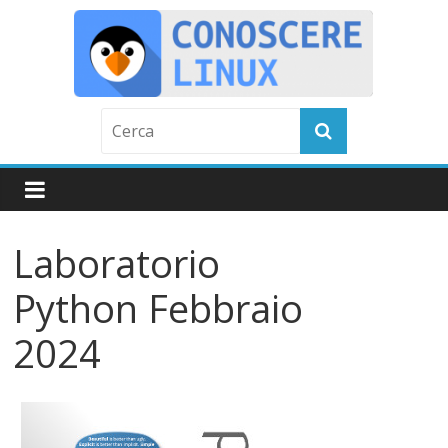
Skip
to
content
C
o
n
Laboratorio
o
Python Febbraio
s
2024
c