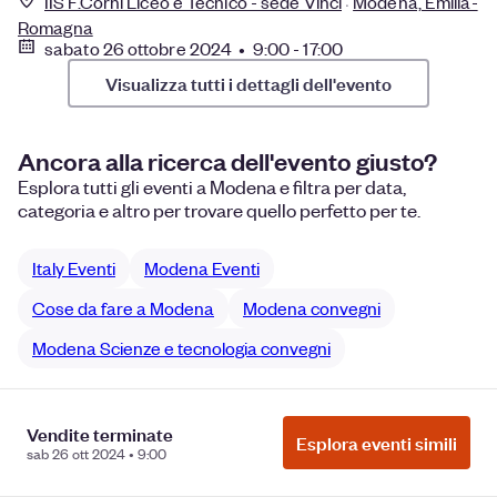
IIS F.Corni Liceo e Tecnico - sede Vinci
Modena, Emilia-
Romagna
sabato 26 ottobre 2024 • 9:00 - 17:00
Visualizza tutti i dettagli dell'evento
Ancora alla ricerca dell'evento giusto?
Esplora tutti gli eventi a Modena e filtra per data,
categoria e altro per trovare quello perfetto per te.
Italy Eventi
Modena Eventi
Cose da fare a Modena
Modena convegni
Modena Scienze e tecnologia convegni
Vendite terminate
Esplora eventi simili
Gestisci le preferenze relative ai cookie
Non vendere o
sab 26 ott 2024 • 9:00
condividere i miei dati personali
Privacy