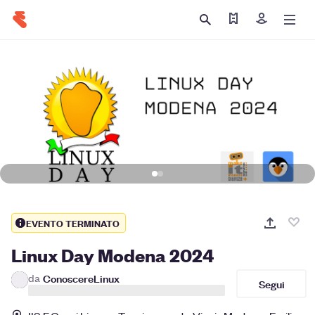
Trova i miei bigliett
Iscriviti
EVENTO TERMINATO
Linux Day Modena 2024
da
ConoscereLinux
Segui