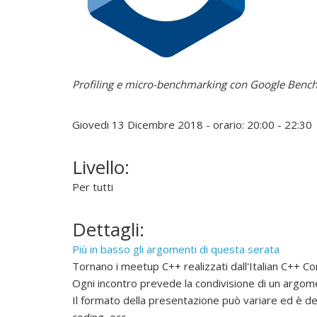
e
l
Profiling e micro-benchmarking con Google Benc
i
Giovedi 13 Dicembre 2018 - orario: 20:00 - 22:30
n
Livello:
u
Per tutti
x
Dettagli:
P
Più in basso gli argomenti di questa serata
r
Tornano i meetup C++ realizzati dall'Italian C++ 
o
Ogni incontro prevede la condivisione di un argome
m
Il formato della presentazione può variare ed è dec