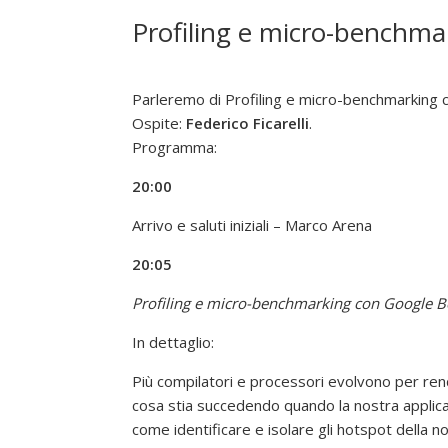
f
Profiling e micro-benchm
t
w
a
Parleremo di Profiling e micro-benchmarking
r
Ospite:
Federico Ficarelli
.
e
Programma:
l
i
20:00
b
Arrivo e saluti iniziali – Marco Arena
e
r
20:05
o
Profiling e micro-benchmarking con Google 
"
In dettaglio:
Più compilatori e processori evolvono per rende
cosa stia succedendo quando la nostra appli
come identificare e isolare gli hotspot della 