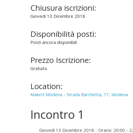
f
Chiusura iscrizioni:
f
Giovedi 13 Dicembre 2018
o
n
d
Disponibilità posti:
e
Posti ancora disponibili
r
e
Prezzo Iscrizione:
l
'
Gratuito
u
s
Location:
o
MakeIt Modena - Strada Barchetta, 77, Modena
d
e
l
Incontro 1
"
S
Giovedi 13 Dicembre 2018 - Orario: 20:00 - 2
o