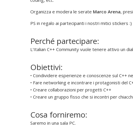
u
coding, ecc.
o
Organizza e modera le serate
Marco Arena
, pres
v
e
PS in regalo ai partecipanti i nostri mitici stickers :)
r
e
Perché partecipare:
,
L'Italian C++ Community vuole tenere attivo un di
s
o
s
Obiettivi:
t
• Condividere esperienze e conoscenze sul C++ ne
e
• Fare networking e incontrare i protagonisti del C
n
• Creare collaborazioni per progetti C++
e
• Creare un gruppo fisso che si incontri per chiacc
r
e
Cosa forniremo:
e
d
Saremo in una sala PC.
i