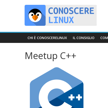
Skip
C
to
content
o
n
CHI È CONOSCERELINUX
IL CONSIGLIO
COM
o
Meetup C++
s
c
e
r