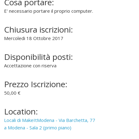
Cosa portare:
"
E' necessario portare il proprio computer.
S
o
Chiusura iscrizioni:
f
t
Mercoledi 18 Ottobre 2017
w
a
Disponibilità posti:
r
Accettazione con riserva
e
l
i
Prezzo Iscrizione:
b
50,00 €
e
r
Location:
o
"
Locali di MakeItModena - Via Barchetta, 77
a Modena - Sala 2 (primo piano)