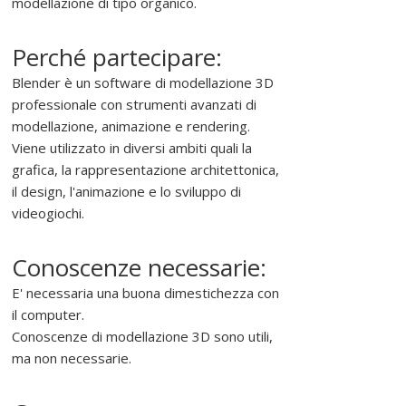
modellazione di tipo organico.
e
d
Perché partecipare:
i
f
Blender è un software di modellazione 3D
f
professionale con strumenti avanzati di
o
modellazione, animazione e rendering.
n
Viene utilizzato in diversi ambiti quali la
d
grafica, la rappresentazione architettonica,
e
il design, l'animazione e lo sviluppo di
r
videogiochi.
e
l
Conoscenze necessarie:
'
E' necessaria una buona dimestichezza con
u
il computer.
s
Conoscenze di modellazione 3D sono utili,
o
ma non necessarie.
d
e
l