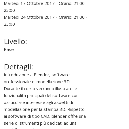
r
Martedi 17 Ottobre 2017 - Orario: 21:00 -
o
23:00
m
Martedi 24 Ottobre 2017 - Orario: 21:00 -
u
23:00
o
v
Livello:
e
Base
r
e
,
Dettagli:
s
Introduzione a Blender, software
o
professionale di modellazione 3D.
s
Durante il corso verranno illustrate le
t
funzionalità principali del software con
e
particolare interesse agli aspetti di
n
modellazione per la stampa 3D. Rispetto
e
ai software di tipo CAD, blender offre una
r
serie di strumenti più dedicati ad una
e