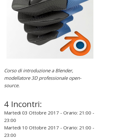
e
r
e
l
i
Corso di introduzione a Blender,
modellatore 3D professionale open-
n
source.
u
4 Incontri:
Martedi 03 Ottobre 2017 - Orario: 21:00 -
x
23:00
Martedi 10 Ottobre 2017 - Orario: 21:00 -
P
23:00