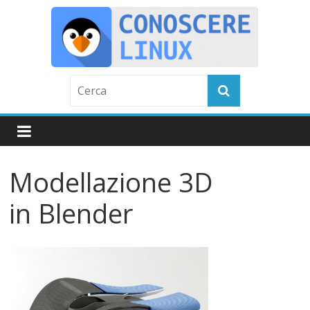
Skip
to
content
C
o
n
Modellazione 3D
o
in Blender
s
c