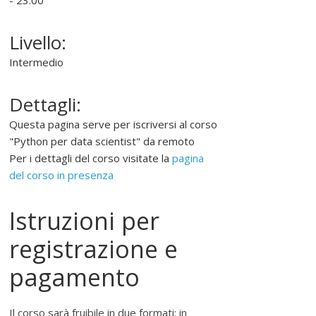
- 23:00
r
o
Livello:
m
u
Intermedio
o
v
Dettagli:
e
r
Questa pagina serve per iscriversi al corso
e
"Python per data scientist" da remoto
,
Per i dettagli del corso visitate la
pagina
s
del corso in presenza
o
s
Istruzioni per
t
registrazione e
e
n
pagamento
e
r
e
Il corso sarà fruibile in due formati: in