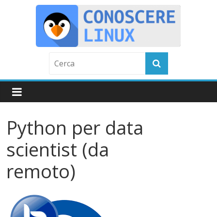
Skip
to
content
C
o
n
Python per data
o
scientist (da
s
remoto)
c