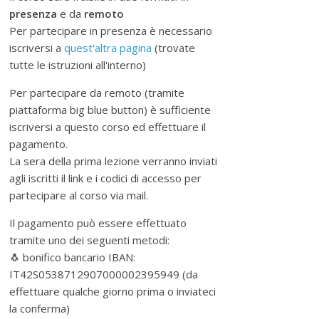
e
presenza
e da
remoto
d
Per partecipare in presenza è necessario
i
iscriversi a
quest'altra pagina
(trovate
f
tutte le istruzioni all'interno)
f
Per partecipare da remoto (tramite
o
piattaforma big blue button) è sufficiente
n
iscriversi a questo corso ed effettuare il
d
pagamento.
e
La sera della prima lezione verranno inviati
r
agli iscritti il link e i codici di accesso per
e
partecipare al corso via mail.
l
'
Il pagamento può essere effettuato
u
tramite uno dei seguenti metodi:
s
🐧 bonifico bancario IBAN:
o
IT42S0538712907000002395949 (da
d
effettuare qualche giorno prima o inviateci
e
la conferma)
l