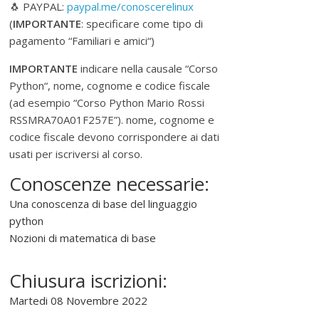
🐧 PAYPAL:
paypal.me/conoscerelinux
"
(
IMPORTANTE
: specificare come tipo di
S
pagamento “Familiari e amici“)
o
f
IMPORTANTE
indicare nella causale “Corso
t
Python“, nome, cognome e codice fiscale
w
(ad esempio “Corso Python Mario Rossi
a
RSSMRA70A01F257E”). nome, cognome e
r
codice fiscale devono corrispondere ai dati
e
usati per iscriversi al corso.
l
Conoscenze necessarie:
i
b
Una conoscenza di base del linguaggio
e
python
r
Nozioni di matematica di base
o
"
Chiusura iscrizioni:
Martedi 08 Novembre 2022