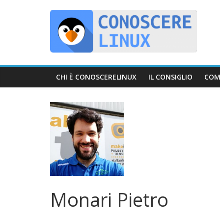
Skip
C
to
content
o
n
CHI È CONOSCERELINUX
IL CONSIGLIO
COM
o
s
c
e
Monari Pietro
r