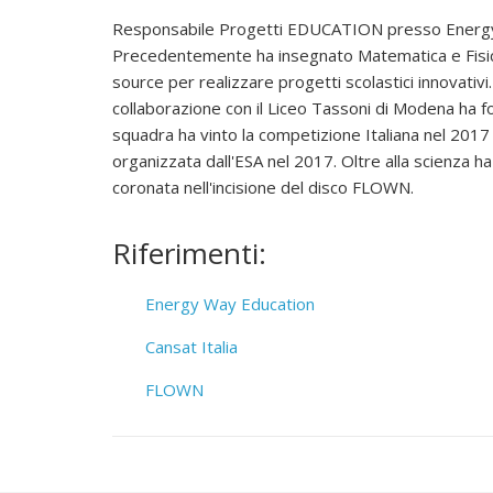
e
Responsabile Progetti EDUCATION presso Energy Wa
Precedentemente ha insegnato Matematica e Fisica
l
source per realizzare progetti scolastici innovativi. 
collaborazione con il Liceo Tassoni di Modena ha 
squadra ha vinto la competizione Italiana nel 2017
i
organizzata dall'ESA nel 2017. Oltre alla scienza ha
coronata nell'incisione del disco FLOWN.
n
Riferimenti:
u
Energy Way Education
x
Cansat Italia
P
FLOWN
r
o
m