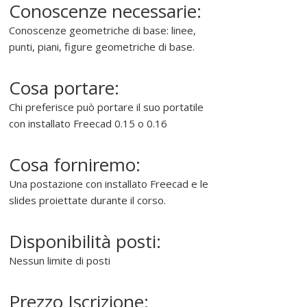
Conoscenze necessarie:
e
d
Conoscenze geometriche di base: linee,
i
punti, piani, figure geometriche di base.
f
f
Cosa portare:
o
Chi preferisce può portare il suo portatile
n
con installato Freecad 0.15 o 0.16
d
e
r
Cosa forniremo:
e
Una postazione con installato Freecad e le
l
slides proiettate durante il corso.
'
u
Disponibilità posti:
s
o
Nessun limite di posti
d
e
Prezzo Iscrizione:
l