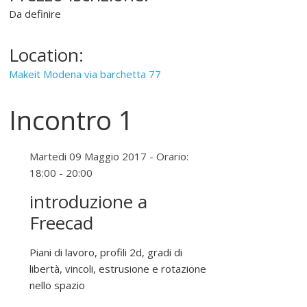
Da definire
"
S
o
Location:
f
Makeit Modena via barchetta 77
t
w
Incontro 1
a
r
e
Martedi 09 Maggio 2017 - Orario:
l
18:00 - 20:00
i
b
introduzione a
e
Freecad
r
o
Piani di lavoro, profili 2d, gradi di
"
libertà, vincoli, estrusione e rotazione
nello spazio