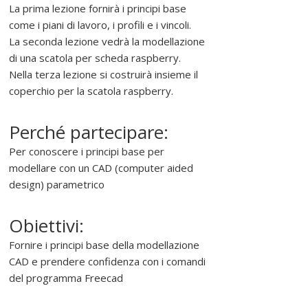
r
La prima lezione fornirà i principi base
o
come i piani di lavoro, i profili e i vincoli.
m
La seconda lezione vedrà la modellazione
u
di una scatola per scheda raspberry.
o
Nella terza lezione si costruirà insieme il
v
coperchio per la scatola raspberry.
e
r
Perché partecipare:
e
Per conoscere i principi base per
,
modellare con un CAD (computer aided
s
design) parametrico
o
s
t
Obiettivi:
e
Fornire i principi base della modellazione
n
CAD e prendere confidenza con i comandi
e
del programma Freecad
r
e